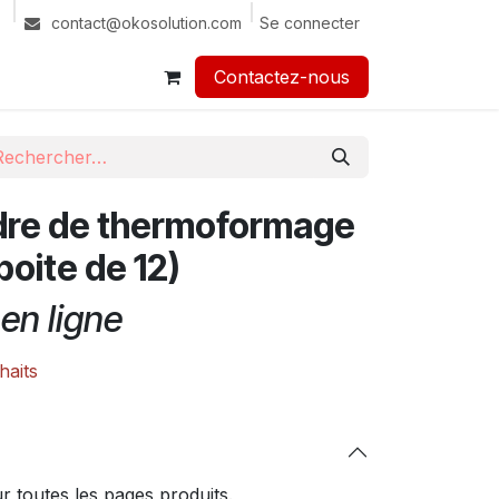
Se connecter
contact@okosolution.com
Contactez-nous​​
dre de thermoformage
oite de 12)
en ligne
haits
 toutes les pages produits.