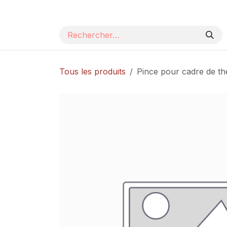
Se rendre au contenu
Page d'accueil
Nos produits
Catalogue
Tous les produits
Pince pour cadre de t