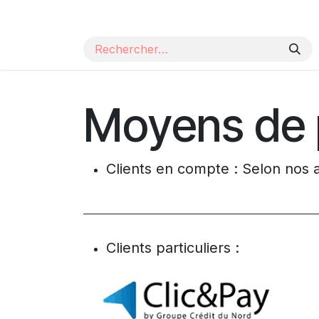
Se rendre au contenu
Page d'accueil
Nos produits
Catalogue
Moyens de 
Clients en compte : Selon nos 
Clients particuliers :