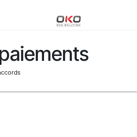
Blog
Boutique
Événements
Cours
Rendez-vous
paiements
accords