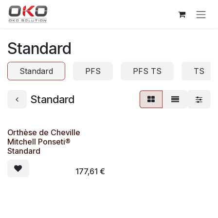
Se rendre au contenu
Standard
Standard
PFS
PFS TS
TS
Standard
Orthèse de Cheville
Mitchell Ponseti®
Standard
177,61
€