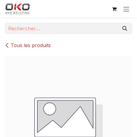
Se rendre au contenu
Tous les produits