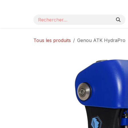
Se rendre au contenu
Page d'accueil
Nos produits
Catalogue
Tous les produits
Genou ATK HydraPro