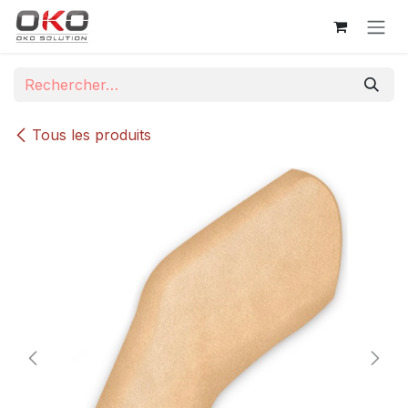
Se rendre au contenu
Tous les produits