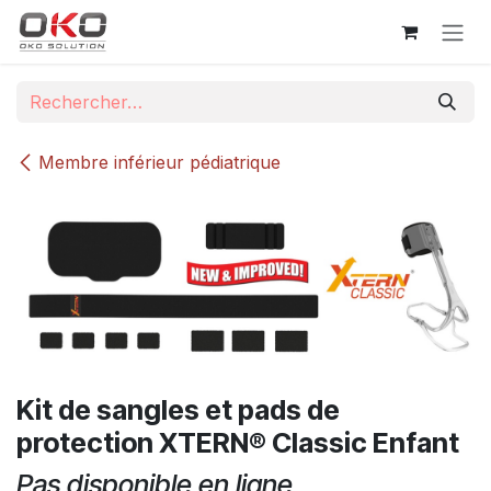
Se rendre au contenu
Membre inférieur pédiatrique
Kit de sangles et pads de
protection XTERN® Classic Enfant
Pas disponible en ligne