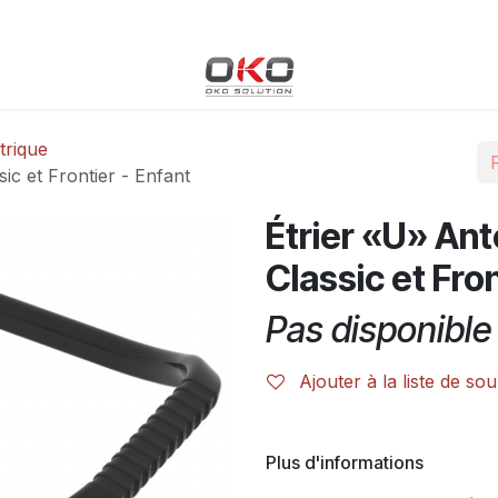
Blog
Boutique
Événements
Cours
Rendez-vous
trique
ic et Frontier - Enfant
Étrier «U» An
Classic et Fron
Pas disponible 
Ajouter à la liste de sou
Plus d'informations