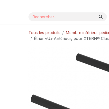
Se rendre au contenu
Page d'accueil
Nos produits
Catalogue
Tous les produits
Membre inférieur pédia
Étrier «U» Antérieur, pour XTERN® Class