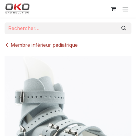
Se rendre au contenu
Membre inférieur pédiatrique