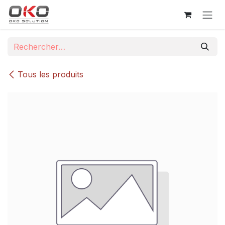
Se rendre au contenu
Tous les produits