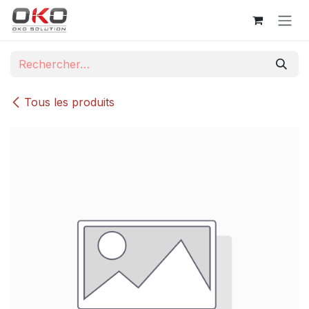
Se rendre au contenu
Tous les produits