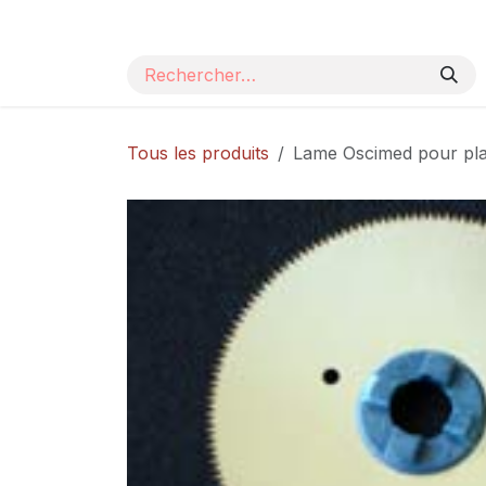
Se rendre au contenu
Page d'accueil
Nos produits
Catalogue
Tous les produits
Lame Oscimed pour pla