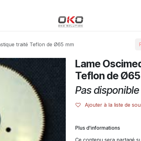
Blog
Boutique
Événements
Cours
Rendez-vous
stique traité Teflon de Ø65 mm
Lame Oscimed 
Teflon de Ø6
Pas disponible 
Ajouter à la liste de sou
Plus d'informations
Ce contenu sera partagé sur