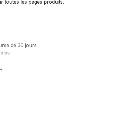
 toutes les pages produits.
ursé de 30 jours
ables
H