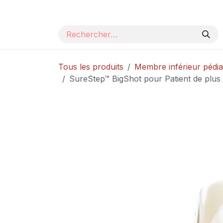
Se rendre au contenu
Page d'accueil
Nos produits
Catalogue
Tous les produits
Membre inférieur pédia
SureStep™ BigShot pour Patient de plus