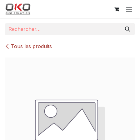
Se rendre au contenu
Tous les produits