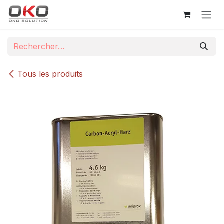
Se rendre au contenu
Tous les produits