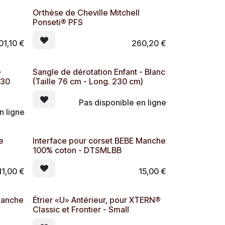
Orthèse de Cheville Mitchell
Ponseti® PFS
01,10
€
260,20
€
-
Sangle de dérotation Enfant - Blanc
230
(Taille 76 cm - Long. 230 cm)
Pas disponible en ligne
n ligne
e
Interface pour corset BEBE Manche
100% coton - DTSMLBB
11,00
€
15,00
€
Manche
Étrier «U» Antérieur, pour XTERN®
Classic et Frontier - Small