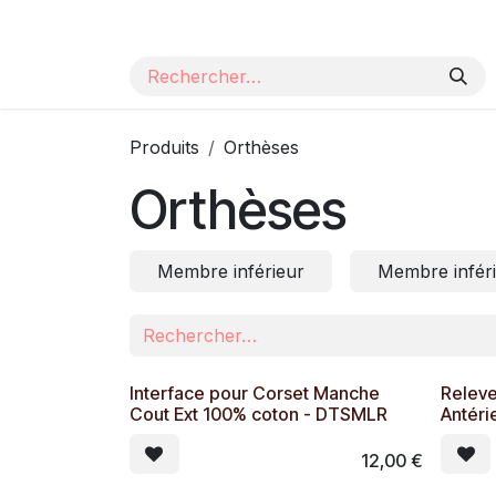
Se rendre au contenu
Page d'accueil
Nos produits
Catalogue
Produits
Orthèses
Orthèses
Membre inférieur
Membre inféri
Interface pour Corset Manche
Relev
Cout Ext 100% coton - DTSMLR
Antéri
12,00
€